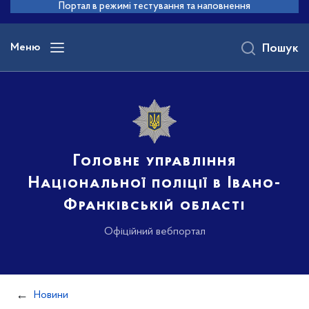
до
Портал в режимі тестування та наповнення
основного
вмісту
Меню
Пошук
Головне управління
Національної поліції в Івано-
Франківській області
Офіційний вебпортал
Новини