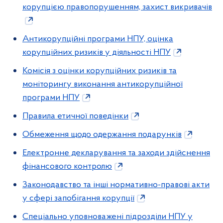
корупцією правопорушенням, захист викривачів
Антикорупційні програми НПУ, оцінка
корупційних ризиків у діяльності НПУ
Комісія з оцінки корупційних ризиків та
моніторингу виконання антикорупційної
програми НПУ
Правила етичної поведінки
Обмеження щодо одержання подарунків
Електронне декларування та заходи здійснення
фінансового контролю
Законодавство та інші нормативно-правові акти
у сфері запобігання корупції
Спеціально уповноважені підрозділи НПУ у