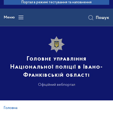
до
Портал в режимі тестування та наповнення
основного
вмісту
Меню
Пошук
Головне управління
Національної поліції в Івано-
Франківській області
Офіційний вебпортал
Головна