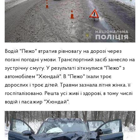
Водій "Пежо" втратив рівновагу на дорозі через
погані погодні умови. Транспортний засіб занесло на
зустрічну смугу. У результаті зіткнулися "Пежо" з
автомобілем "Хюндай".
В "Пежо" їхали троє
дорослих і троє дітей. Травми зазнала літня жінка, її
госпіталізовано. Решта усі живі і здорові, в тому числі
водій і пасажир "Хюндай".