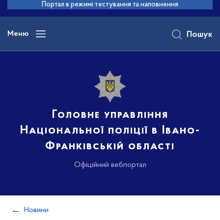
до
Портал в режимі тестування та наповнення
основного
вмісту
Меню
Пошук
Головне управління
Національної поліції в Івано-
Франківській області
Офіційний вебпортал
Новини