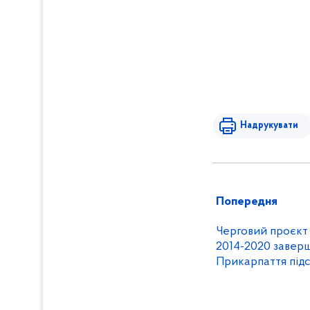
Надрукувати
Попередня
Черговий проєкт
2014-2020 заверши
Прикарпаття під
обговорили перс
міжнародної спів