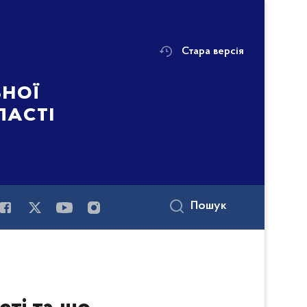
Стара версія
ьної
ласті
Пошук