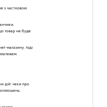
ле з частковою
анчики,
що товар не буде
ет-магазину, тоді
платежем.
х дій: чеки про
 оголошень,