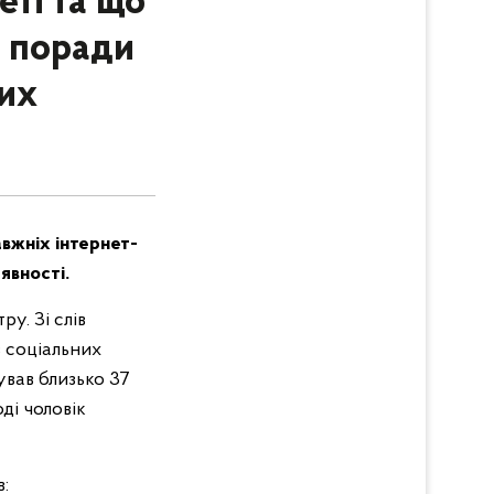
еті та що
: поради
ких
вжніх інтернет-
явності.
у. Зі слів
з соціальних
вав близько 37
ді чоловік
в: