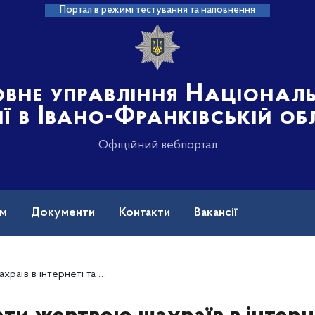
Портал в режимі тестування та наповнення
овне управління Націонал
ії в Івано-Франківській об
Офіційний вебпортал
ам
Документи
Контакти
Вакансії
отрапили у пастку: поради від прикарпатських поліцейських