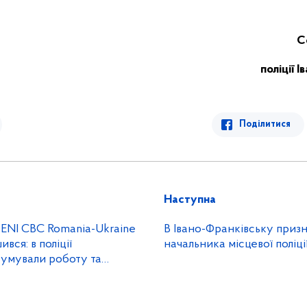
С
поліції 
Поділитися
Наступна
 ENI CBC Romania-Ukraine
В Івано-Франківську приз
вся: в поліції
начальника місцевої поліці
сумували роботу та
пективи подальшої
праці