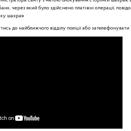
іністратора сайту з метою блокування сторінки шахрая, 
анк, через який було здійснено платіжні операції, повід
тку шахрая.
ись до найближчого відділу поліції або зателефонувати 