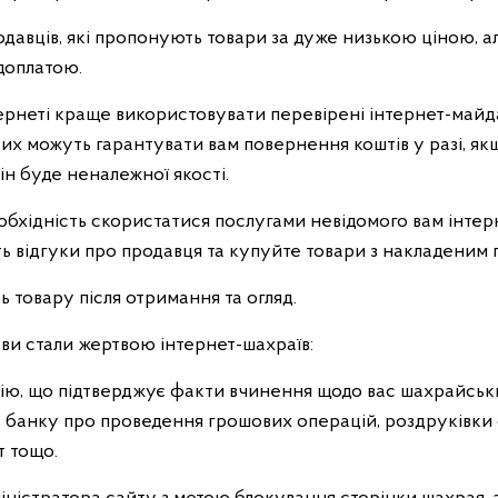
давців, які пропонують товари за дуже низькою ціною, а
доплатою.
нтернеті краще використовувати перевірені інтернет-майд
их можуть гарантувати вам повернення коштів у разі, як
ін буде неналежної якості.
обхідність скористатися послугами невідомого вам інтерн
ть відгуки про продавця та купуйте товари з накладеним 
ь товару після отримання та огляд.
ви стали жертвою інтернет-шахраїв:
ію, що підтверджує факти вчинення щодо вас шахрайськи
 з банку про проведення грошових операцій, роздруківки
т тощо.