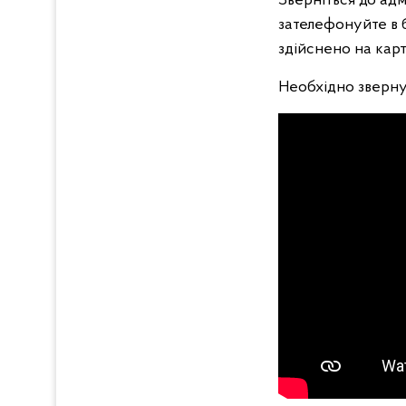
Зверніться до адм
зателефонуйте в б
здійснено на кар
Необхідно звернут