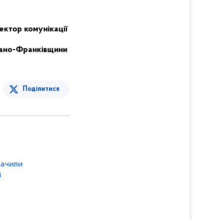
ектор комунікації
Івано-Франківщини
Поділитися
начили
ї