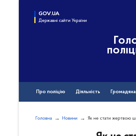
до
основного
GOV.UA
вмісту
Державні сайти України
Гол
поліц
Про поліцію
Діяльність
Громадян
Головна
Новини
Як не стати жертвою шахраїв в інтернеті та що робити, якщо ви п