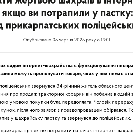
ати жертвою шахраїв в інтерн
 якщо ви потрапили у пастку
д прикарпатських поліцейсь
Опубліковано 08 червня 2023 року о 13:01
их видом інтернет-шахрайства є функціонування неспра
агазини можуть пропонувати товари, яких у них немає в на
оліцейських звернувся 34-річний житель обласного центр
ння про продаж тракторної косарки він побачив в одній 
вою умовою покупки була передоплата. Чоловік перераху
хунок, після чого зв’язок з псевдопродавцем обірвався. То
апив у шахрайську пастку та звернувся до поліцейських.
є прикарпатців, як не потрапити на гачок інтернет- шахраї