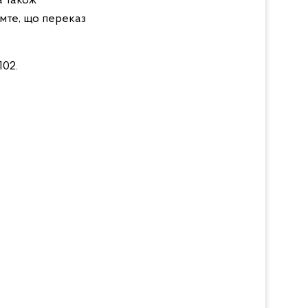
а також
омте, що переказ
102.