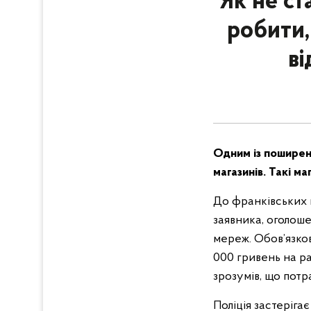
Як не ст
робити,
ві
Одним із поширен
магазинів. Такі м
До франківських п
заявника, оголоше
мереж. Обов’язко
000 гривень на ра
зрозумів, що потр
Поліція застеріга