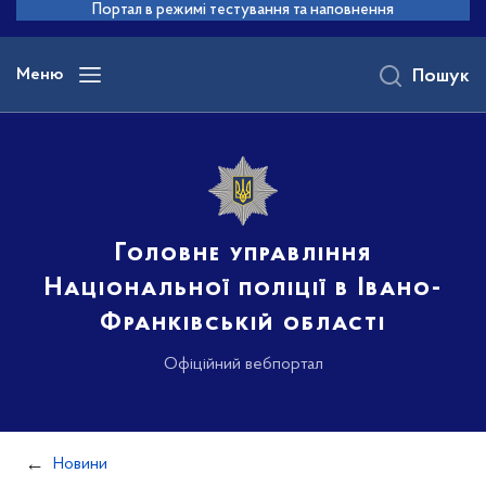
до
Портал в режимі тестування та наповнення
основного
вмісту
Меню
Пошук
Головне управління
Національної поліції в Івано-
Франківській області
Офіційний вебпортал
Новини