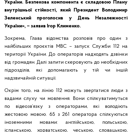
України. Безпекова компонента є складовою Плану
внутрішньої стійкості, який Президент Володимир
Зеленський проголосив у День Незалежності
України», – заявив Ігор Клименко.
Зокрема, Глава відомства розповів про один з
найбільших проєктів МВС – запуск Служби 112 на
території України. До операторів надходять дзвінки
від громадян. Далі запити скеровують до необхідних
підрозділів, які допомагають у тій чи іншій
надзвичайній ситуації.
Окрім того, на лінію 112 можуть звертатися люди з
вадами слуху чи мовлення. Вони спілкуватимуться
по відеозв’язку з операторами, які володіють
жестовою мовою. 65 з 261 оператора спілкуються
іноземними мовами: англійською, польською,
іспанською, хорватською, чеською, словацькою,