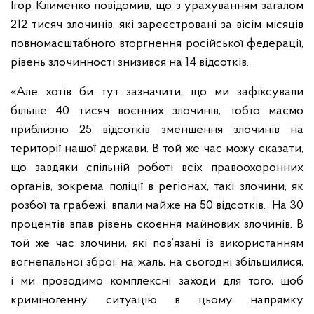
Ігор Клименко повідомив, що з урахуванням загалом
212 тисяч злочинів, які зареєстровані за вісім місяців
повномасштабного вторгнення російської федерації,
рівень злочинності знизився на 14 відсотків.
«Але хотів би тут зазначити, що ми зафіксували
більше 40 тисяч воєнних злочинів, тобто маємо
приблизно 25 відсотків зменшення злочинів на
території нашої держави. В той же час можу сказати,
що завдяки спільній роботі всіх правоохоронних
органів, зокрема поліції в регіонах, такі злочини, як
розбої та грабежі, впали майже на 50 відсотків. На 30
процентів впав рівень скоєння майнових злочинів. В
той же час злочини, які пов’язані із використанням
вогнепальної зброї, на жаль, на сьогодні збільшилися,
і ми проводимо комплексні заходи для того, щоб
криміногенну ситуацію в цьому напрямку