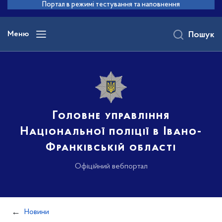
до
Портал в режимі тестування та наповнення
основного
вмісту
Меню
Пошук
Головне управління
Національної поліції в Івано-
Франківській області
Офіційний вебпортал
Новини