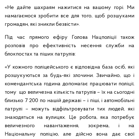
«Не дайте шахраям нажитися на вашому горі. Ми
намагаємося зробити все для того, щоб розшуками
громадян, які зникли безвісти».
Під час прямого ефіру Голова Нацполіції також
розповів про ефективність несення служби на
блокпостах та піших патрулів:
«У кожного поліцейського є відповідна база осіб, які
розшукуються за будь-які злочини. Звичайно, що і
комендантська година допомагає працювати поліції,
тому що величезна кількість патрулів – їх на сьогодні
близько 7 200 по нашій державі – і піші, і автомобільні
патрулі – можуть відфільтровувати тих людей, які
знаходяться на вулицях. Це робота, яка потребує
величезного навантаження, зокрема, і на
Національну поліцію, але дійсно вона дає свої