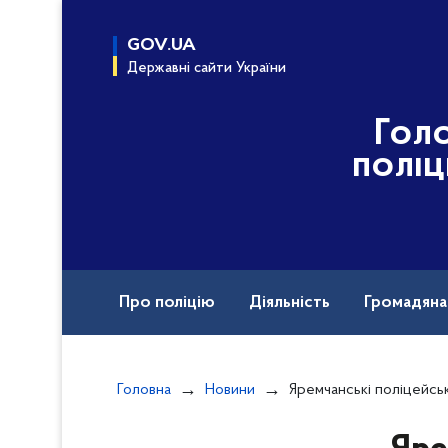
до
основного
GOV.UA
вмісту
Державні сайти України
Гол
поліц
Про поліцію
Діяльність
Громадян
Головна
Новини
Яремчанські поліцейські оперативно затримали нападника, яки