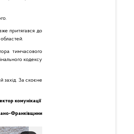
го.
вже притягався до
 областей.
тора тимчасового
мінального кодексу
 захід. За скоєне
ектор комунікації
 Івано-Франківщини