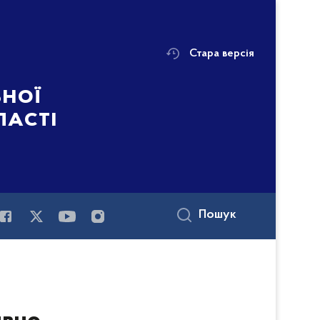
Стара версія
ьної
ласті
Пошук