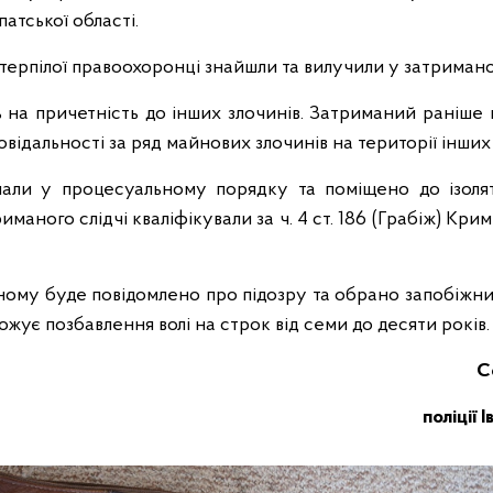
атської області.
терпілої правоохоронці знайшли та вилучили у затримано
 на причетність до інших злочинів. Затриманий раніше 
овідальності за ряд майнових злочинів на території інших
мали у процесуальному порядку та поміщено до ізоля
риманого слідчі кваліфікували за ч. 4 ст. 186 (Грабіж) Кри
ному буде повідомлено про підозру та обрано запобіжний
жує позбавлення волі на строк від семи до десяти років.
С
поліції