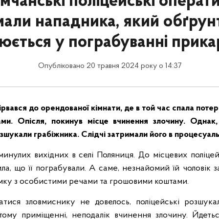
мчанські поліцейські операт
мали нападника, який обґрун
юється у пограбуванні прик
Опубліковано 20 травня 2024 року о 14:37
ірвався до орендованої кімнати, де в той час спала потерпі
ми. Опісля, покинув місце вчинення злочину. Однак, 
зшукали грабіжника. Слідчі затримали його в процесуал
минулих вихідних в селі Поляниця. До місцевих поліце
ла, що її пограбували. А саме, незнайомий їй чоловік з
мку з особистими речами та грошовими коштами.
атися зловмиснику не довелось, поліцейські розшукал
тому приміщенні, неподалік вчинення злочину. Йдетьс