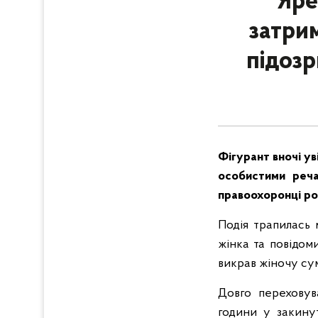
Яре
затри
підозр
Фігурант вночі ув
особистими реча
правоохоронці ро
Подія трапилась 
жінка та повідоми
викрав жіночу су
Довго переховув
години у закину