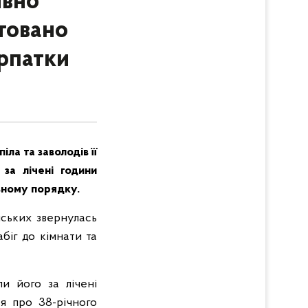
ивно
товано
арпатки
ла та заволодів її
за лічені години
ьному порядку.
йських звернулась
абіг до кімнати та
и його за лічені
я про 38-річного