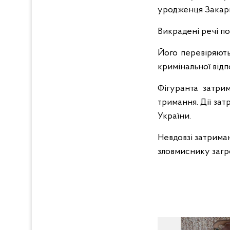
уродженця Закарп
Викрадені речі по
Його перевіряють
кримінальної відп
Фігуранта затри
тримання. Дії зат
України.
Невдовзі затрима
зловмиснику загро