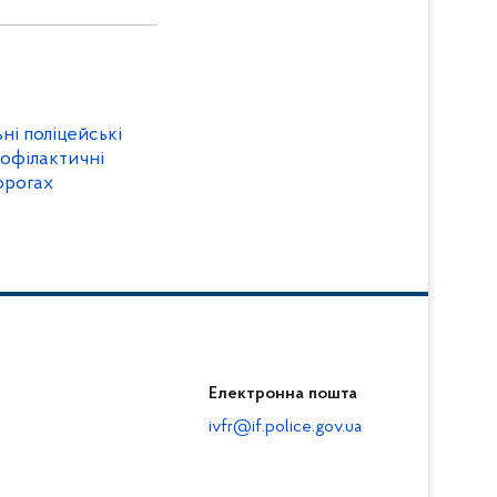
ні поліцейські
офілактичні
орогах
Електронна пошта
ivfr@if.police.gov.ua