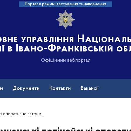
Портал в режимі тестування та наповнення
овне управління Націонал
ії в Івано-Франківській об
Офіційний вебпортал
ам
Документи
Контакти
Вакансії
й обґрунтовано підозрюється у пограбуванні прикарпатки