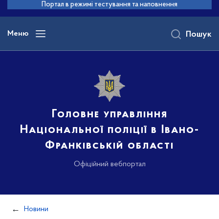
до
Портал в режимі тестування та наповнення
основного
вмісту
Меню
Пошук
Головне управління
Національної поліції в Івано-
Франківській області
Офіційний вебпортал
Новини