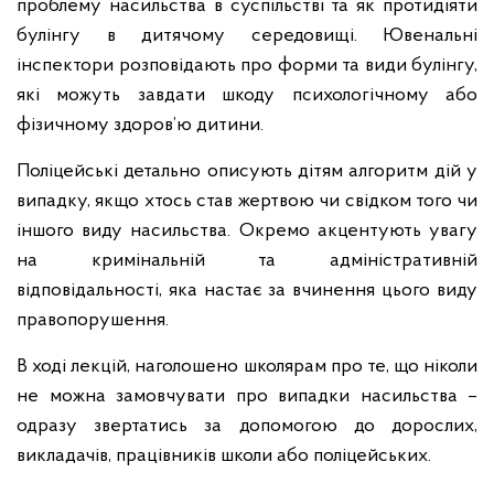
проблему насильства в суспільстві та як протидіяти
булінгу в дитячому середовищі. Ювенальні
інспектори розповідають про форми та види булінгу,
які можуть завдати шкоду психологічному або
фізичному здоров’ю дитини.
Поліцейські детально описують дітям алгоритм дій у
випадку, якщо хтось став жертвою чи свідком того чи
іншого виду насильства. Окремо акцентують увагу
на кримінальній та адміністративній
відповідальності, яка настає за вчинення цього виду
правопорушення.
В ході лекцій, наголошено школярам про те, що ніколи
не можна замовчувати про випадки насильства –
одразу звертатись за допомогою до дорослих,
викладачів, працівників школи або поліцейських.