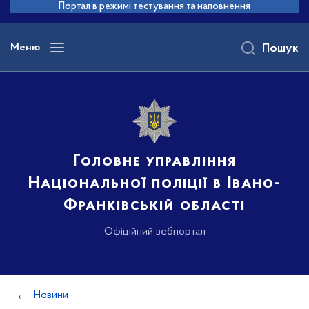
до
Портал в режимі тестування та наповнення
основного
вмісту
Меню
Пошук
Головне управління
Національної поліції в Івано-
Франківській області
Офіційний вебпортал
Новини