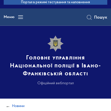
до
Портал в режимі тестування та наповнення
основного
вмісту
Меню
Пошук
Головне управління
Національної поліції в Івано-
Франківській області
Офіційний вебпортал
Новини