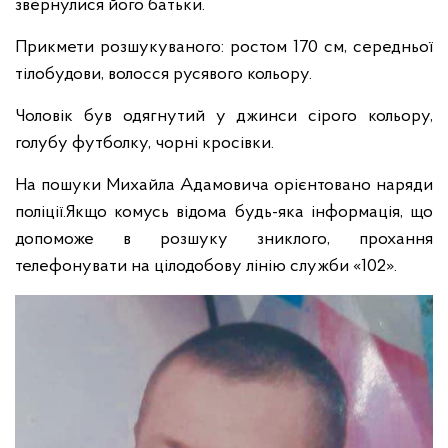
звернулися його батьки.
Прикмети розшукуваного: ростом 170 см, середньої
тілобудови, волосся русявого кольору.
Чоловік був одягнутий у джинси сірого кольору,
голубу футболку, чорні кросівки.
На пошуки Михайла Адамовича орієнтовано наряди
поліції.Якщо комусь відома будь-яка інформація, що
допоможе в розшуку зниклого, прохання
телефонувати на цілодобову лінію служби «102».