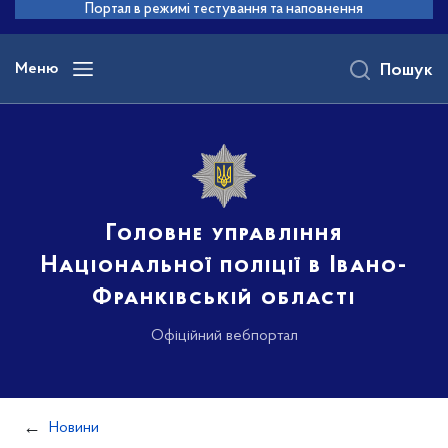
до
Портал в режимі тестування та наповнення
основного
вмісту
Меню
Пошук
Головне управління
Національної поліції в Івано-
Франківській області
Офіційний вебпортал
Новини