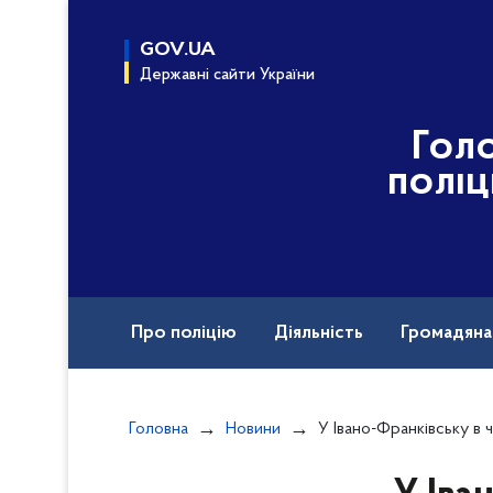
до
основного
GOV.UA
вмісту
Державні сайти України
Гол
поліц
Про поліцію
Діяльність
Громадян
Головна
Новини
У Івано-Франківську в чоловіка на ву