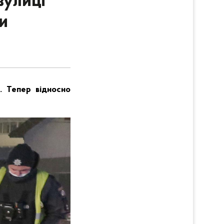
вулиці
и
и. Тепер відносно