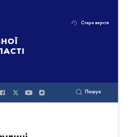
Стара версія
ьної
ласті
Пошук