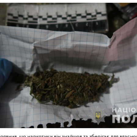
явнив, що наркотики він знайшов та зберігає для власно