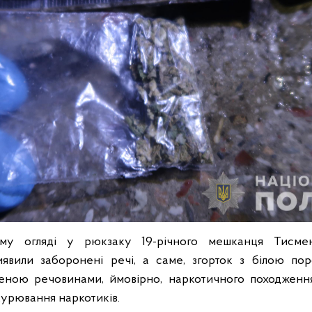
му огляді у рюкзаку 19-річного мешканця Тисме
иявили заборонені речі, а саме, згорток з білою по
еною речовинами, ймовірно, наркотичного походження
курювання наркотиків.