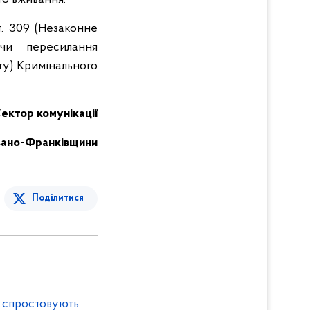
т. 309 (Незаконне
 чи пересилання
ту) Кримінального
ектор комунікації
 Івано-Франківщини
Поділитися
і спростовують