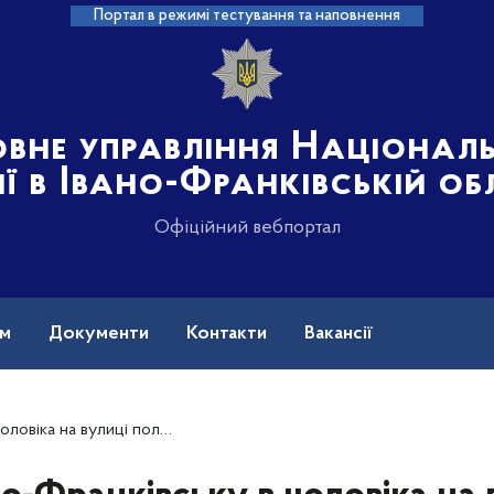
Портал в режимі тестування та наповнення
овне управління Націонал
ії в Івано-Франківській об
Офіційний вебпортал
ам
Документи
Контакти
Вакансії
лиці поліцейські виявили наркотики