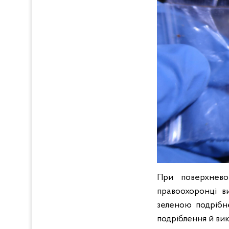
При поверхнево
правоохоронці в
зеленою подрібн
подріблення й ви