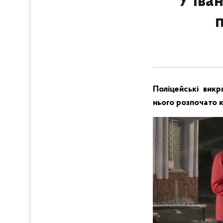
У Іва
Поліцейські викр
нього розпочато 