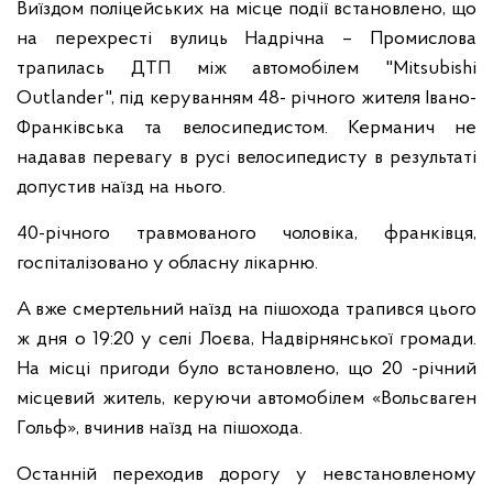
Виїздом поліцейських на місце події встановлено, що
на перехресті вулиць Надрічна – Промислова
трапилась ДТП між автомобілем "Mitsubishi
Outlander", під керуванням 48- річного жителя Івано-
Франківська та велосипедистом. Керманич не
надавав перевагу в русі велосипедисту в результаті
допустив наїзд на нього.
40-річного травмованого чоловіка, франківця,
госпіталізовано у обласну лікарню.
А вже смертельний наїзд на пішохода трапився цього
ж дня о 19:20 у селі Лоєва, Надвірнянської громади.
На місці пригоди було встановлено, що 20 -річний
місцевий житель, керуючи автомобілем «Вольсваген
Гольф», вчинив наїзд на пішохода.
Останній переходив дорогу у невстановленому