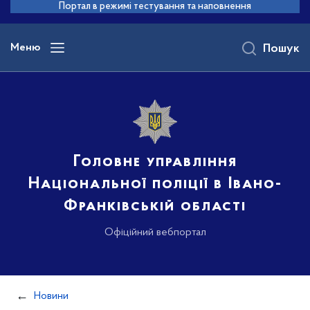
до
Портал в режимі тестування та наповнення
основного
вмісту
Меню
Пошук
Головне управління
Національної поліції в Івано-
Франківській області
Офіційний вебпортал
Новини