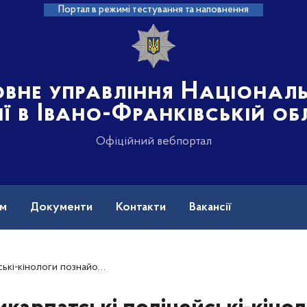
Портал в режимі тестування та наповнення
овне управління Націонал
ії в Івано-Франківській об
Офіційний вебпортал
ам
Документи
Контакти
Вакансії
и дітей зі своїми чотирилапими вихованцями