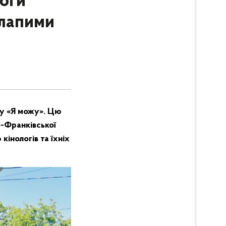
логи
илапими
ту «Я можу». Цю
о-Франківської
кінологів та їхніх