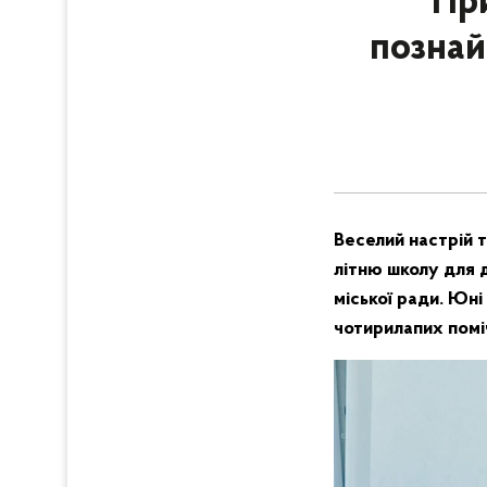
При
познай
Веселий настрій т
літню школу для 
міської ради. Юні
чотирилапих поміч