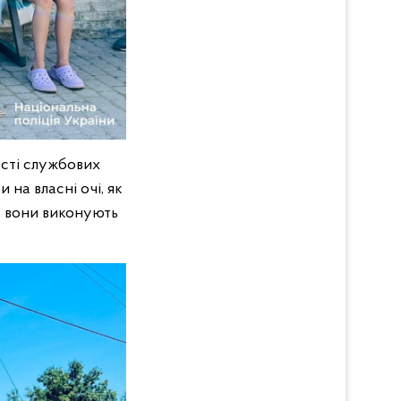
ості службових
 на власні очі, як
о вони виконують