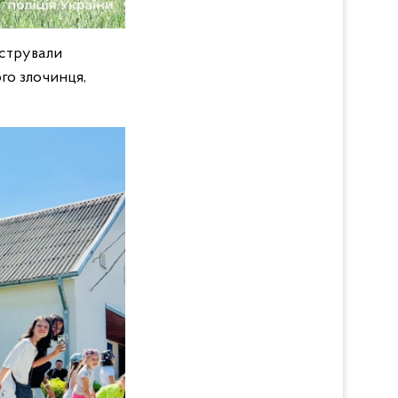
нстрували
го злочинця,