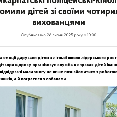
карпатські поліцейські-кіно
омили дітей зі своїми чотир
вихованцями
Опубліковано 26 липня 2025 року о 10:00
а емоції дарували дітям з літньої школи лідерського рос
дітвори щороку організовує служба в справах дітей Іван
 відвідувачі мали змогу не лише познайомитися з роботою 
ників, а й погратися з собаками.