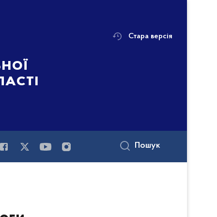
Стара версія
ьної
ласті
Пошук