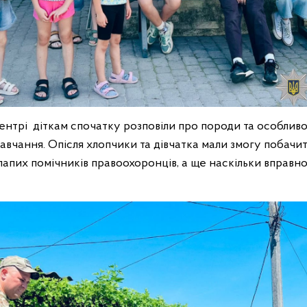
центрі діткам спочатку розповіли про породи та особлив
навчання. Опісля хлопчики та дівчатка мали змогу побачити
апих помічників правоохоронців, а ще наскільки вправн