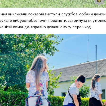
ння викликали показові виступи: службові собаки демо
шукати вибухонебезпечні предмети, затримувати умовно
манітні команди, вправно долали смугу перешкод.