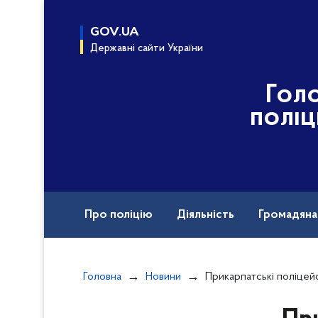
до
основного
GOV.UA
вмісту
Державні сайти України
Гол
поліц
Про поліцію
Діяльність
Громадян
Головна
Новини
Прикарпатські поліцейські-кінологи познайомил