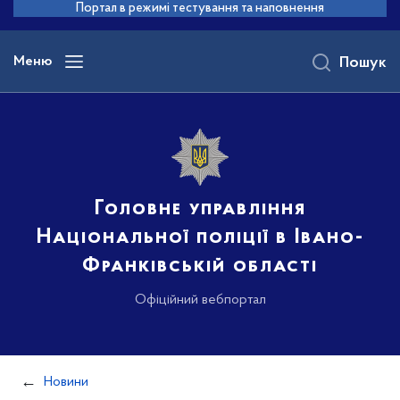
до
Портал в режимі тестування та наповнення
основного
вмісту
Меню
Пошук
Головне управління
Національної поліції в Івано-
Франківській області
Офіційний вебпортал
Новини