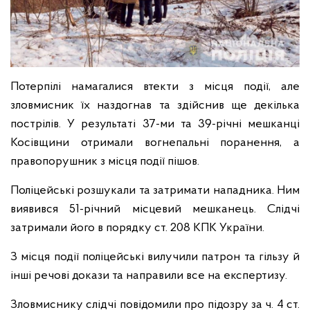
Потерпілі намагалися втекти з місця події, але
зловмисник їх наздогнав та здійснив ще декілька
пострілів. У результаті 37-ми та 39-річні мешканці
Косівщини отримали вогнепальні поранення, а
правопорушник з місця події пішов.
Поліцейські розшукали та затримати нападника. Ним
виявився 51-річний місцевий мешканець. Слідчі
затримали його в порядку ст. 208 КПК України.
З місця події поліцейські вилучили патрон та гільзу й
інші речові докази та направили все на експертизу.
Зловмиснику слідчі повідомили про підозру за ч. 4 ст.