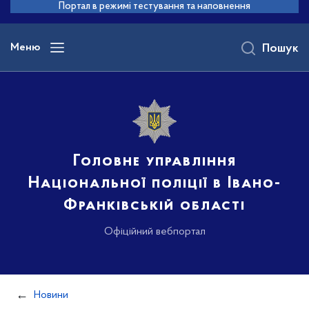
до
Портал в режимі тестування та наповнення
основного
вмісту
Меню
Пошук
Головне управління
Національної поліції в Івано-
Франківській області
Офіційний вебпортал
Новини