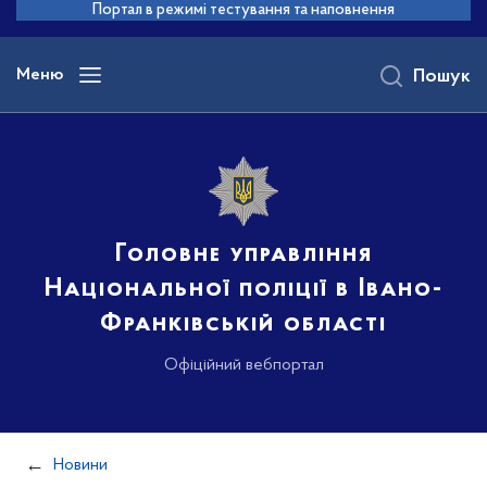
до
Портал в режимі тестування та наповнення
основного
вмісту
Меню
Пошук
Головне управління
Національної поліції в Івано-
Франківській області
Офіційний вебпортал
Новини