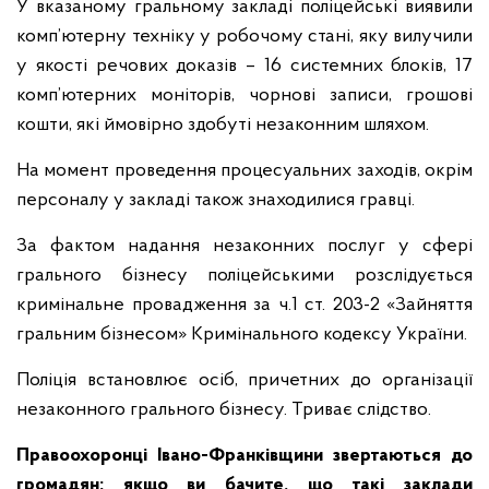
У вказаному гральному закладі поліцейські виявили
комп’ютерну техніку у робочому стані, яку вилучили
у якості речових доказів – 16 системних блоків, 17
комп’ютерних моніторів, чорнові записи, грошові
кошти, які ймовірно здобуті незаконним шляхом.
На момент проведення процесуальних заходів, окрім
персоналу у закладі також знаходилися гравці.
За фактом надання незаконних послуг у сфері
грального бізнесу поліцейськими розслідується
кримінальне провадження за ч.1 ст. 203-2 «Зайняття
гральним бізнесом» Кримінального кодексу України.
Поліція встановлює осіб, причетних до організації
незаконного грального бізнесу. Триває слідство.
Правоохоронці Івано-Франківщини звертаються до
громадян: якщо ви бачите, що такі заклади