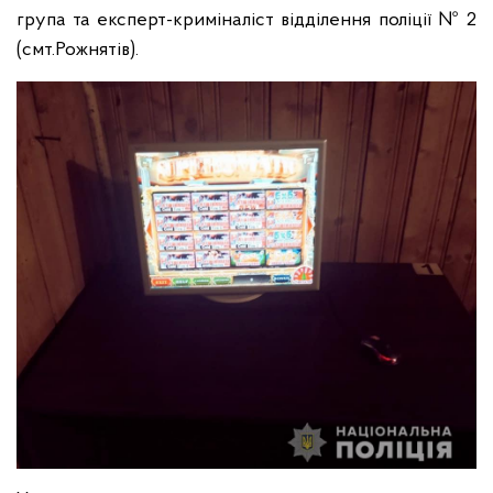
група та експерт-криміналіст відділення поліції № 2
(смт.Рожнятів).