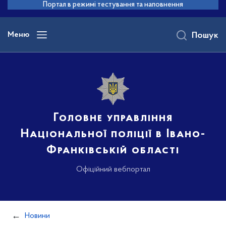
до
Портал в режимі тестування та наповнення
основного
вмісту
Меню
Пошук
Головне управління
Національної поліції в Івано-
Франківській області
Офіційний вебпортал
Новини