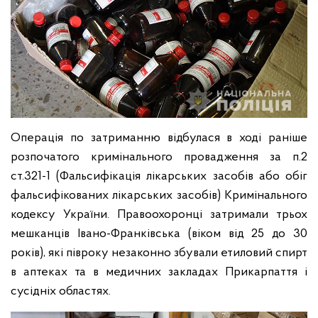
Операція по затриманню відбулася в ході раніше
розпочатого кримінального провадження за п.2
ст.321-1 (Фальсифікація лікарських засобів або обіг
фальсифікованих лікарських засобів) Кримінального
кодексу України. Правоохоронці затримали трьох
мешканців Івано-Франківська (віком від 25 до 30
років), які півроку незаконно збували етиловий спирт
в аптеках та в медичних закладах Прикарпаття і
сусідніх областях.