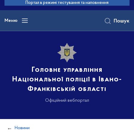
до
Портал в режимі тестування та наповнення
основного
вмісту
Меню
Пошук
Головне управління
Національної поліції в Івано-
Франківській області
Офіційний вебпортал
Новини