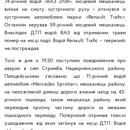
74-річний водій «ВАЗ 2106», місцевий мешканець,
виїхав на смугу зустрічного руху і зіткнувся із
зустрічним автомобілем марки «Renault Trafic».
Останнім керував 59-річний місцевий мешканець.
Внаслідок ДТП водій ВАЗ від отриманих травм
помер на місці події. Водій Renault Trafic – тверезий,
не постраждав.
Того ж дня о 19:20 поступило повідомлення про
аварію в селі Стримба Надвірнянського району.
Поліцейськими з’ясовано, що 71-річний водій
автомобіля «Mercedes Sprinter», мешканець району,
на неосвітленій ділянці дороги вчинив наїзд на 42-
річного пішохода, також мешканця району, який
переходив проїзну частину дороги за межами
пішохідного переходу. Потерпілий отримав тілесні
ушкодження, від яких загинув на місці ДТП. Водія