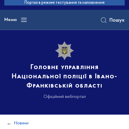
до
Портал в режимі тестування та наповнення
основного
вмісту
Меню
Пошук
Головне управління
Національної поліції в Івано-
Франківській області
Офіційний вебпортал
Новини