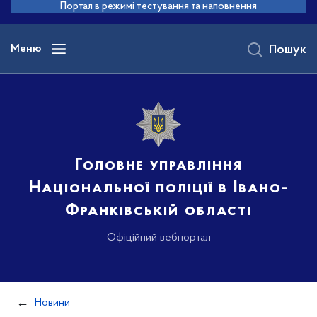
до
Портал в режимі тестування та наповнення
основного
вмісту
Меню
Пошук
Головне управління
Національної поліції в Івано-
Франківській області
Офіційний вебпортал
Новини