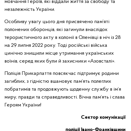
мовчання Героїв, які віддали життя за свободу та
незалежність України.
Особливу увагу цього дня присвячено пам’яті
полонених оборонців, які загинули внаслідок
терористичного акту в колонії в Оленівці в ніч із 28
на 29 липня 2022 року. Тоді російські війська
цинічно знищили місце утримання українських
воїнів, серед яких були й захисники «Азовсталі».
Поліція Прикарпаття повсякчас підтримує родини
загиблих, з гідністю вшановує пам’ять полеглих
побратимів та продовжують щоденну службу в ім’я
миру, правди та справедливості. Вічна пам’ять і слава
Героям України!
Сектор комунікації
поліції Івано-Франківщини