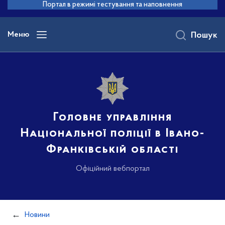
до
Портал в режимі тестування та наповнення
основного
вмісту
Меню
Пошук
Головне управління
Національної поліції в Івано-
Франківській області
Офіційний вебпортал
Новини