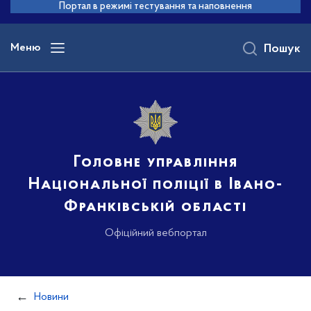
до
Портал в режимі тестування та наповнення
основного
вмісту
Меню
Пошук
Головне управління
Національної поліції в Івано-
Франківській області
Офіційний вебпортал
Новини