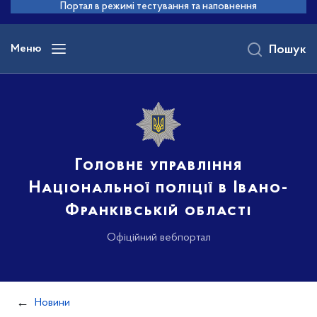
до
Портал в режимі тестування та наповнення
основного
вмісту
Меню
Пошук
Головне управління
Національної поліції в Івано-
Франківській області
Офіційний вебпортал
Новини