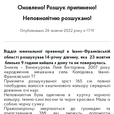
Оновлено! Розшук припинено!
Неповнолітню розшукано!
Опубліковано 26 жовтня 2022 року о 17:19
Відділ ювенальної превенції в Івано-Франківській
області розшукував 14-річну дівчину, яка 23
жовтня
близько 9 години вийшла з дому та не повернулась.
Зникла – Винокурова Лілія Вікторівна, 2007 року
народження, мешканка села Колодіівка, Івано-
Франківської ТГ.
Прикмети розшукуваної: зріст 165 см, повної
тілобудови, волосся каштанового кольору середньої
довжини, очі карі.
Неповнолітня була одягнена в куртку чорного
кольору, темно-сині лосіни та чорні кросівки. Мала із
собою чорну сумку.
Правоохоронці звертаються до громадян та
представників ЗМІ, які зможуть допомогти