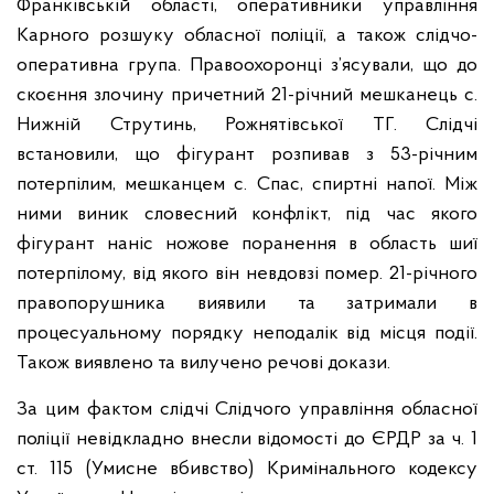
Франківській області, оперативники управління
Карного розшуку обласної поліції, а також слідчо-
оперативна група. Правоохоронці з’ясували, що до
скоєння злочину причетний 21-річний мешканець с.
Нижній Струтинь, Рожнятівської ТГ. Слідчі
встановили, що фігурант розпивав з 53-річним
потерпілим, мешканцем с. Спас, спиртні напої. Між
ними виник словесний конфлікт, під час якого
фігурант наніс ножове поранення в область шиї
потерпілому, від якого він невдовзі помер. 21-річного
правопорушника виявили та затримали в
процесуальному порядку неподалік від місця події.
Також виявлено та вилучено речові докази.
За цим фактом слідчі Слідчого управління обласної
поліції невідкладно внесли відомості до ЄРДР за ч. 1
ст. 115 (Умисне вбивство) Кримінального кодексу