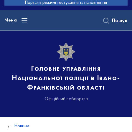
до
Портал в режимі тестування та наповнення
основного
вмісту
Меню
Пошук
Головне управління
Національної поліції в Івано-
Франківській області
Офіційний вебпортал
Новини