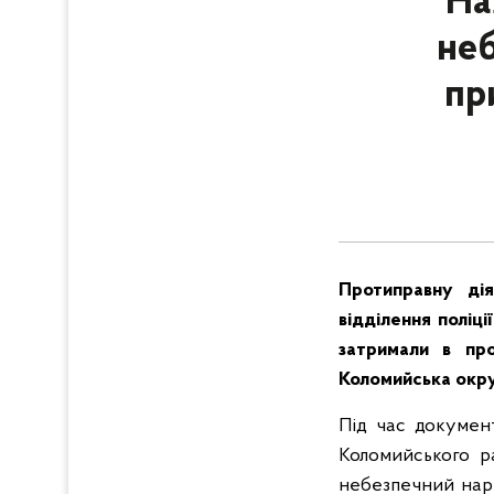
На
неб
пр
Протиправну дія
відділення поліц
затримали в про
Коломийська окр
Під час документ
Коломийського р
небезпечний нарк