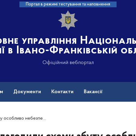
Портал в режимі тестування та наповнення
овне управління Націонал
ії в Івано-Франківській об
Офіційний вебпортал
ам
Документи
Контакти
Вакансії
собу: прикарпатські поліцейські викрили «наркозбувачів»