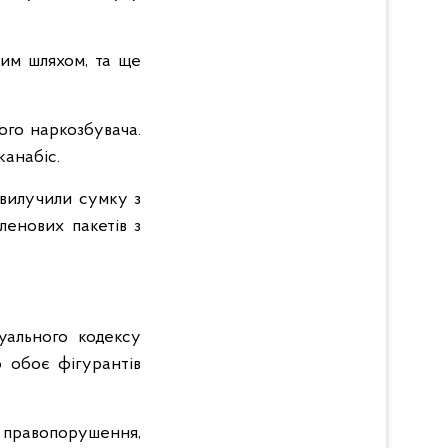
ним шляхом, та ще
ого наркозбувача.
канабіс.
 вилучили сумку з
ленових пакетів з
уального кодексу
о обоє фігурантів
правопорушення,