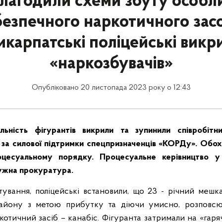
лагодили схеми збуту особл
езпечного наркотичного зас
икарпатські поліцейські викр
«наркозбувачів»
Опубліковано 20 листопада 2023 року о 12:43
льність фігурантів викрили та зупинили співробітн
ії за силової підтримки спецпризначенців «КОРДу». Обо
цесуальному порядку. Процесуальне керівництво у
ужна прокуратура.
ування, поліцейські встановили, що 23 - річний мешк
айону з метою прибутку та діючи умисно, розповс
отичний засіб – канабіс. Фігуранта затримали на «гаряч