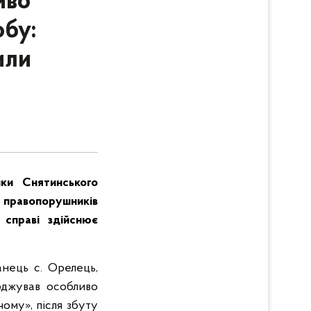
иво
обу:
или
ики Снятинського
х правопорушників
 справі здійснює
анець с. Орелець,
юджував особливо
ому», після збуту