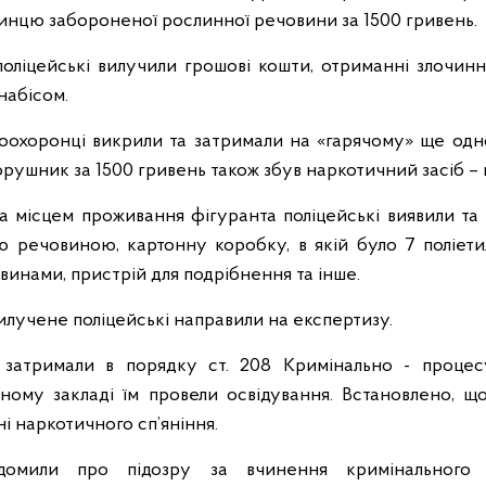
инцю забороненої рослинної речовини за 1500 гривень.
оліцейські вилучили грошові кошти, отриманні злочин
анабісом.
оохоронці викрили та затримали на «гарячому» ще одн
рушник за 1500 гривень також збув наркотичний засіб – 
а місцем проживання фігуранта поліцейські виявили та
речовиною, картонну коробку, в якій було 7 поліети
инами, пристрій для подрібнення та інше.
илучене поліцейські направили на експертизу.
 затримали в порядку ст. 208 Кримінально - процес
ному закладі їм провели освідування. Встановлено, щ
і наркотичного сп’яніння.
домили про підозру за вчинення кримінального 