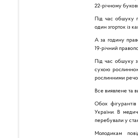
22-річному буков
Під час обшуку п
один згорток із к
А за годину прав
19-річний правопо
Під час обшуку з
сухою рослинною 
рослинними речов
Все виявлене та в
Обох фігурантів
України. В медич
перебували у стан
Молодикам пові