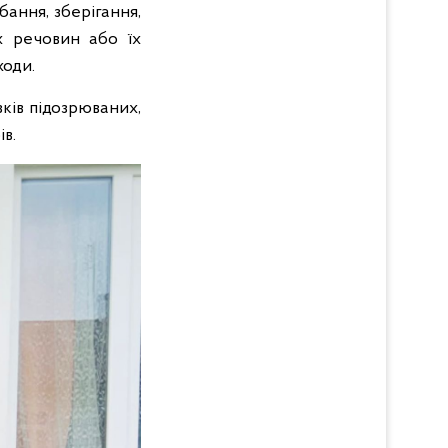
бання, зберігання,
х речовин або їх
ходи.
ків підозрюваних,
в.