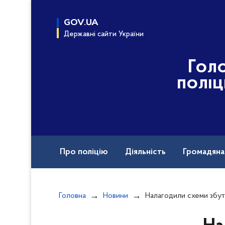
до
основного
GOV.UA
вмісту
Державні сайти України
Гол
поліц
Про поліцію
Діяльність
Громадян
Головна
Новини
Налагодили схеми збуту особливо небезпечного наркотичного за