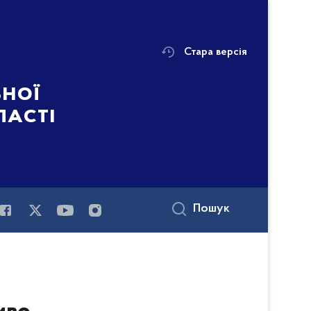
Стара версія
ьної
ласті
Пошук