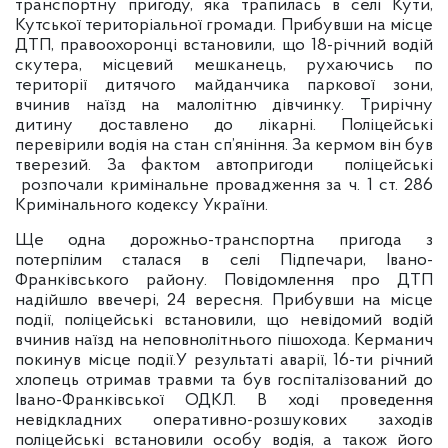
транспортну пригоду, яка трапилась в селі Кути,
Кутської територіальної громади. Прибувши на місце
ДТП, правоохоронці встановили, що 18-річний водій
скутера, місцевий мешканець, рухаючись по
території дитячого майданчика паркової зони,
вчинив наїзд на малолітню дівчинку. Трирічну
дитину доставлено до лікарні. Поліцейські
перевірили водія на стан сп’яніння. За кермом він був
тверезий. За фактом автопригоди поліцейські
розпочали кримінальне провадження за ч. 1 ст. 286
Кримінального кодексу України.
Ще одна дорожньо-транспортна пригода з
потерпілим сталася в селі Підпечари, Івано-
Франківського району. Повідомлення про ДТП
надійшло ввечері, 24 вересня. Прибувши на місце
події, поліцейські встановили, що невідомий водій
вчинив наїзд на неповнолітнього пішохода. Керманич
покинув місце події.У результаті аварії, 16-ти річний
хлопець отримав травми та був госпіталізований до
Івано-Франківської ОДКЛ. В ході проведення
невідкладних оперативно-розшукових заходів
поліцейські встановили особу водія, а також його