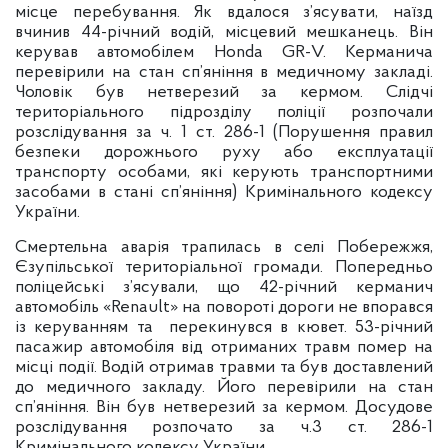
місце перебування. Як вдалося з’ясувати, наїзд
вчинив 44-річний водій, місцевий мешканець. Він
керував автомобілем Honda GR-V. Керманича
перевірили на стан сп’яніння в медичному закладі.
Чоловік був нетверезий за кермом. Слідчі
територіального підрозділу поліції розпочали
розслідування за ч. 1 ст. 286-1 (Порушення правил
безпеки дорожнього руху або експлуатації
транспорту особами, які керують транспортними
засобами в стані сп’яніння) Кримінального кодексу
України.
Смертельна аварія трапилась в селі Побережжя,
Єзупільської територіальної громади. Попередньо
поліцейські з’ясували, що 42-річний керманич
автомобіль «Renault» на повороті дороги не впорався
із керуванням та перекинувся в кювет. 53-річний
пасажир автомобіля від отриманих травм помер на
місці події. Водій отримав травми та був доставлений
до медичного закладу. Його перевірили на стан
сп’яніння. Він був нетверезий за кермом. Досудове
розслідування розпочато за ч.3 ст. 286-1
Кримінального кодексу України.