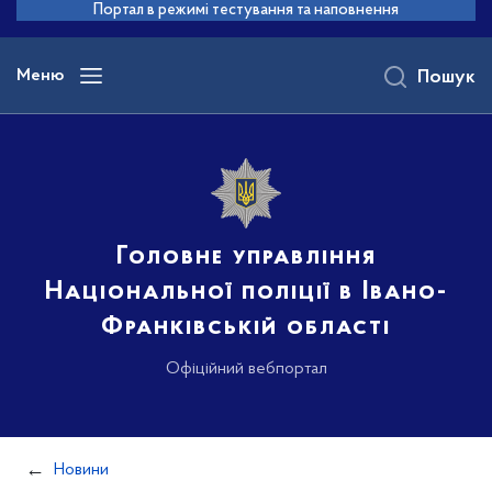
до
Портал в режимі тестування та наповнення
основного
вмісту
Меню
Пошук
Головне управління
Національної поліції в Івано-
Франківській області
Офіційний вебпортал
Новини