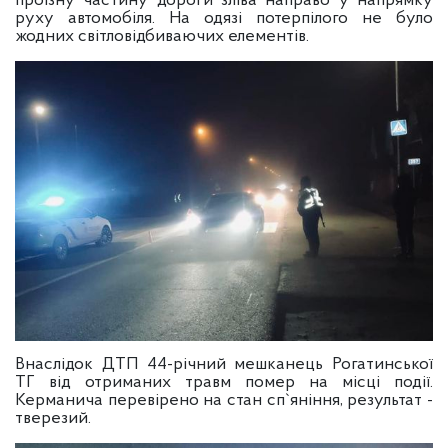
проїзну частину дороги зліва направо у напрямку
руху автомобіля. На одязі потерпілого не було
жодних світловідбиваючих елементів.
Внаслідок ДТП 44-річний мешканець Рогатинської
ТГ від отриманих травм помер на місці події.
Керманича перевірено на стан сп`яніння, результат -
тверезий.