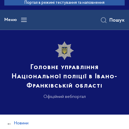
до
Портал в режимі тестування та наповнення
основного
вмісту
Меню
Пошук
Головне управління
Національної поліції в Івано-
Франківській області
Офіційний вебпортал
Новини