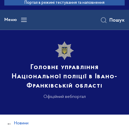
до
Портал в режимі тестування та наповнення
основного
вмісту
Меню
Пошук
Головне управління
Національної поліції в Івано-
Франківській області
Офіційний вебпортал
Новини