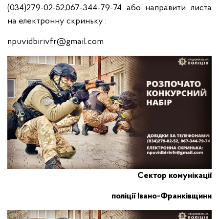
(034)279-02-52,067-344-79-74 або направити листа
на електронну скриньку :
npuvidbirivfr@gmail.com
Сектор комунікації
поліції Івано-Франківщини