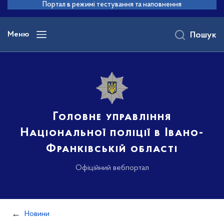
до
Портал в режимі тестування та наповнення
основного
вмісту
Меню
Пошук
Головне управління
Національної поліції в Івано-
Франківській області
Офіційний вебпортал
Новини