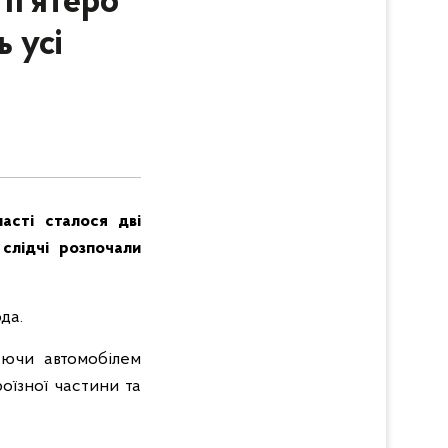
 п’ятеро
 усі
ласті сталося дві
 слідчі розпочали
да.
уючи автомобілем
їзної частини та