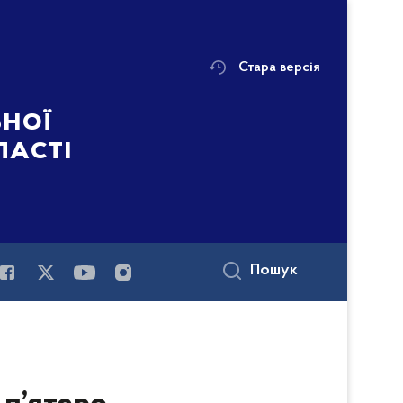
Стара версія
ьної
ласті
Пошук