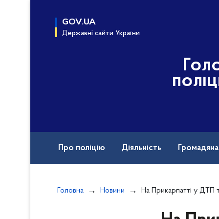
до
основного
GOV.UA
вмісту
Державні сайти України
Гол
поліц
Про поліцію
Діяльність
Громадян
Головна
Новини
На Прикарпатті у ДТП травмувалося п’ятеро людей: 