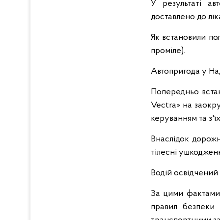
У результаті ав
доставлено до лік
Як встановили пол
проміле).
Автопригода у Над
Попередньо встан
Vectra» на заокру
керуванням та з'ї
Внаслідок дорожн
тілесні ушкоджен
Водій освідчений
За цими фактами 
правил безпеки 