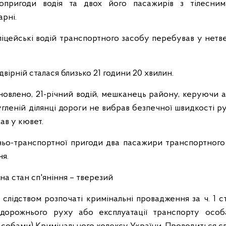
топригоди водія та двох його пасажирів з тілесн
арні.
іцейські водій транспортного засобу перебував у нетве
вірній сталася близько 21 години 20 хвилин.
овлено, 21-річний водій, мешканець району, керуючи 
гленій ділянці дороги не вибрав безпечної швидкості ру
хав у кювет.
ьо-транспортної пригоди два пасажири транспортног
ня.
 на стан сп'яніння – тверезий
слідством розпочаті кримінальні провадження за ч. 1 с
дорожнього руху або експлуатації транспорту особ