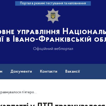
Портал в режимі тестування та наповнення
овне управління Націонал
ії в Івано-Франківській об
Офіційний вебпортал
ам
Документи
Контакти
Вакансії
поліцейські встановлюють усі обставини подій