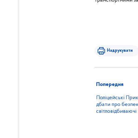
транспортними за
Надрукувати
Попередня
Поліцейські При
дбати про безпек
світловідбиваючі