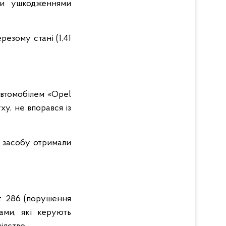
ими ушкодженнями
резому стані (1,41
автомобілем «Opel
ху, не впорався із
о засобу отримали
т. 286 (порушення
ами, які керують