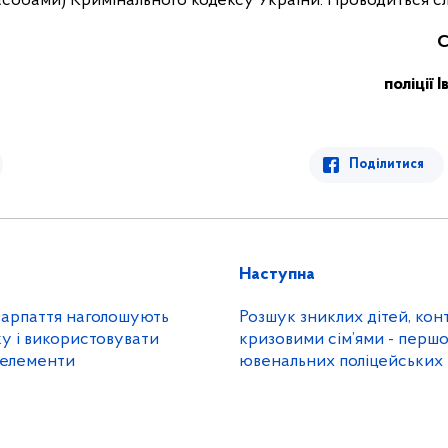
собами) Кримінального кодексу України. Проводиться сл
С
поліції
Поділитися
Наступна
карпаття наголошують
Розшук зниклих дітей, кон
у і використовувати
кризовими сім’ями - першочергові завдання
 елементи
ювенальних поліцейських