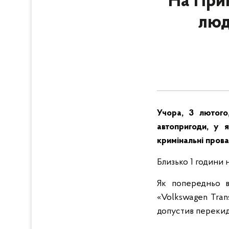
На Прик
люд
Учора, 3 лютого,
автопригоди, у я
кримінальні пров
Близько 1 години 
Як попередньо в
«Volkswagen Trans
допустив перекид