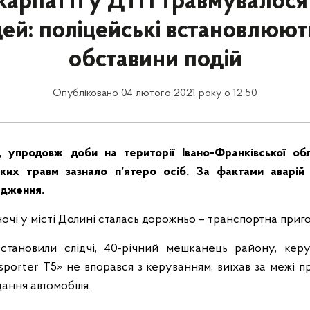
арпатті у ДТП травмувалося
ей: поліцейські встановлюють
обставини подій
Опубліковано 04 лютого 2021 року о 12:50
 упродовж доби на території Івано-Франківської об
ких травм зазнало п’ятеро осіб. За фактами аварій
адження.
ночі у місті Долині сталась дорожньо – транспортна приго
становили слідчі, 40-річний мешканець району, кер
porter Т5» не впорався з керуванням, виїхав за межі про
ання автомобіля.