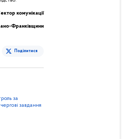
ідство.
ектор комунікації
 Івано-Франківщини
Поділитися
троль за