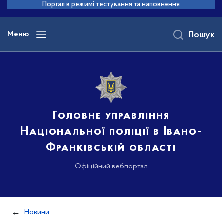
до
Портал в режимі тестування та наповнення
основного
вмісту
Меню
Пошук
Головне управління
Національної поліції в Івано-
Франківській області
Офіційний вебпортал
Новини