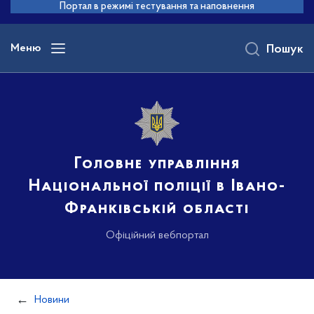
до
Портал в режимі тестування та наповнення
основного
вмісту
Меню
Пошук
Головне управління
Національної поліції в Івано-
Франківській області
Офіційний вебпортал
Новини