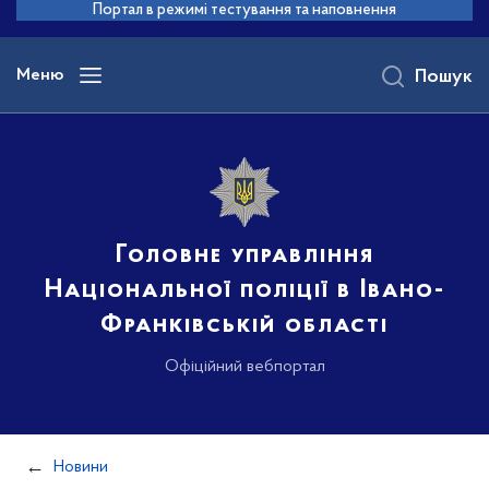
до
Портал в режимі тестування та наповнення
основного
вмісту
Меню
Пошук
Головне управління
Національної поліції в Івано-
Франківській області
Офіційний вебпортал
Новини