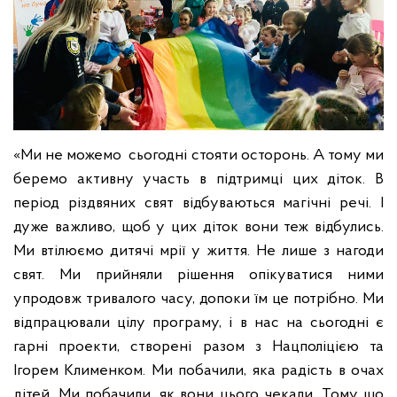
«Ми не можемо сьогодні стояти осторонь. А тому ми
беремо активну участь в підтримці цих діток. В
період різдвяних свят відбуваються магічні речі. І
дуже важливо, щоб у цих діток вони теж відбулись.
Ми втілюємо дитячі мрії у життя. Не лише з нагоди
свят. Ми прийняли рішення опікуватися ними
упродовж тривалого часу, допоки їм це потрібно. Ми
відпрацювали цілу програму, і в нас на сьогодні є
гарні проекти, створені разом з Нацполіцією та
Ігорем Клименком. Ми побачили, яка радість в очах
дітей. Ми побачили, як вони цього чекали. Тому що