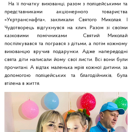
На її початку вихованці, разом з поліцейськими та
представниками акціонерного товариства
«Укртранснафта», закликали Святого Миколая. І
Чудотворець відгукнувся на клич. Разом зі своїми
казковими помічниками Святий Миколай
поспілкувався та погрався з дітьми, а потім кожному
вихованцю вручив подарунки. Адже напередодні
свята діти написали йому свої листи. Всі вони були
прочитані. А відтак маленька мрія кожної дитини, за
допомогою поліцейських та благодійників, була
втілена в життя.