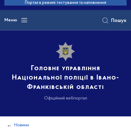
до
Портал в режимі тестування та наповнення
основного
вмісту
Меню
Пошук
Головне управління
Національної поліції в Івано-
Франківській області
Офіційний вебпортал
Новини