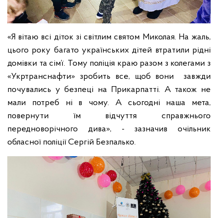
«Я вітаю всі діток зі світлим святом Миколая. На жаль,
цього року багато українських дітей втратили рідні
домівки та сім’ї. Тому поліція краю разом з колегами з
«Укртранснафти» зробить все, щоб вони завжди
почувались у безпеці на Прикарпатті. А також не
мали потреб ні в чому. А сьогодні наша мета,
повернути їм відчуття справжнього
передноворічного дива», - зазначив очільник
обласної поліції Сергій Безпалько.