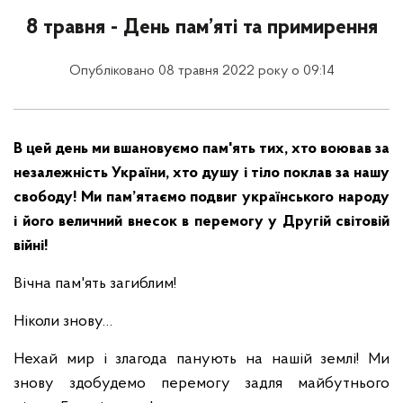
8 травня - День пам’яті та примирення
Опубліковано 08 травня 2022 року о 09:14
В цей день ми вшановуємо пам'ять тих, хто воював за
незалежність України, хто душу і тіло поклав за нашу
свободу! Ми пам’ятаємо подвиг українського народу
і його величний внесок в перемогу у Другій світовій
війні!
Вічна пам'ять загиблим!
Ніколи знову…
Нехай мир і злагода панують на нашій землі! Ми
знову здобудемо перемогу задля майбутнього