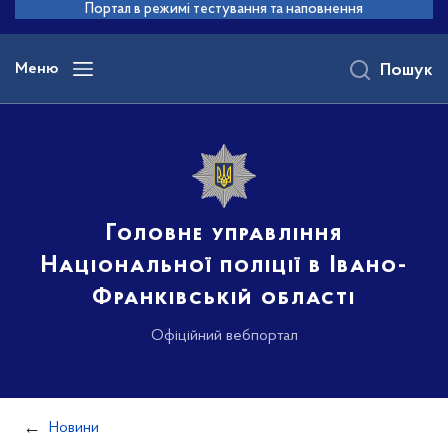
до
Портал в режимі тестування та наповнення
основного
вмісту
Меню
Пошук
Головне управління
Національної поліції в Івано-
Франківській області
Офіційний вебпортал
Новини