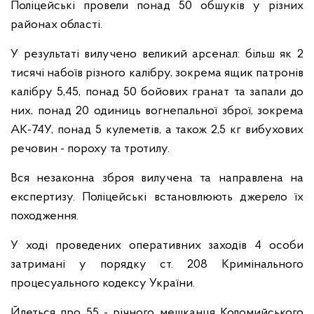
Поліцейські провели понад 50 обшуків у різних
районах області.
У результаті вилучено великий арсенал: більш як 2
тисячі набоїв різного калібру, зокрема ящик патронів
калібру 5,45, понад 50 бойових гранат та запали до
них, понад 20 одиниць вогнепальної зброї, зокрема
АК-74У, понад 5 кулеметів, а також 2,5 кг вибухових
речовин - пороху та тротилу.
Вся незаконна зброя вилучена та направлена на
експертизу. Поліцейські встановлюють джерело їх
походження.
У ході проведених оперативних заходів 4 особи
затримані у порядку ст. 208 Кримінального
процесуального кодексу України.
Йдеться про 55 - річного мешканця Коломийського