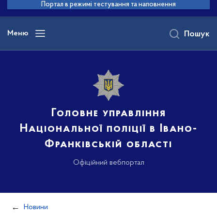
до
Портал в режимі тестування та наповнення
основного
вмісту
Меню
Пошук
Головне управління
Національної поліції в Івано-
Франківській області
Офіційний вебпортал
Новини